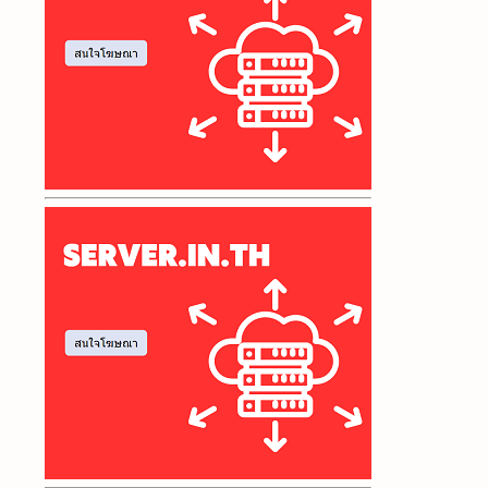
วิธีเลือกโฮสติ้ง
เว็บไซต์
เว็บโฮสติ้งในประเทศไทย
เว็บโฮสติ้งราคาถูก
สเปค VPS สำหรับเทรด
เหตุผลที่ต้องเช่า VPS
ให้บริการเปิดเซิฟเกม
โฮสติ้ง
โฮสติ้งราคาประหยัด
Battle Royale
Cloud Hosting
Colocation
Domain
EA
EA Forex
Expert Advisor
Forex
FPS
Game Server
GreenGeeks