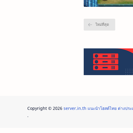
Copyright ©
2026
server.in.th แนะนำโฮสต์ไทย ต่างปร
.